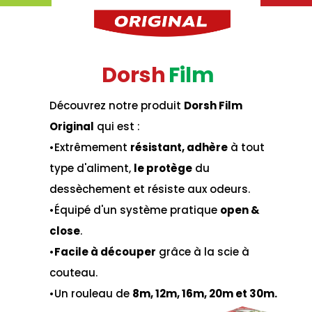
D
o
r
s
h
F
i
l
m
Découvrez notre produit
Dorsh Film
Original
qui est :
•Extrêmement
résistant, adhère
à tout
type d'aliment,
le protège
du
dessèchement et résiste aux odeurs.
•Équipé d'un système pratique
open &
close
.
•
Facile à découper
grâce à la scie à
couteau.
•Un rouleau de
8m, 12m, 16m, 20m et 30m.