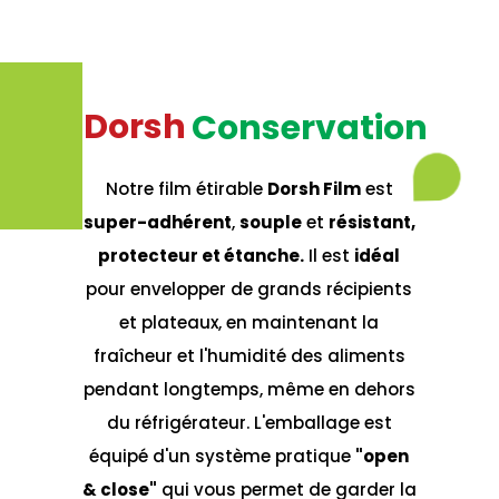
D
o
r
s
h
C
o
n
s
e
r
v
a
t
i
o
n
Notre film étirable
Dorsh Film
est
super-adhérent
,
souple
et
résistant,
protecteur et étanche.
Il est
idéal
pour envelopper de grands récipients
et plateaux, en maintenant la
fraîcheur et l'humidité des aliments
pendant longtemps, même en dehors
du réfrigérateur. L'emballage est
équipé d'un système pratique
"open
& close"
qui vous permet de garder la