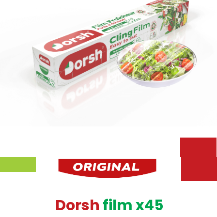
D
o
r
s
h
f
i
l
m
x
4
5